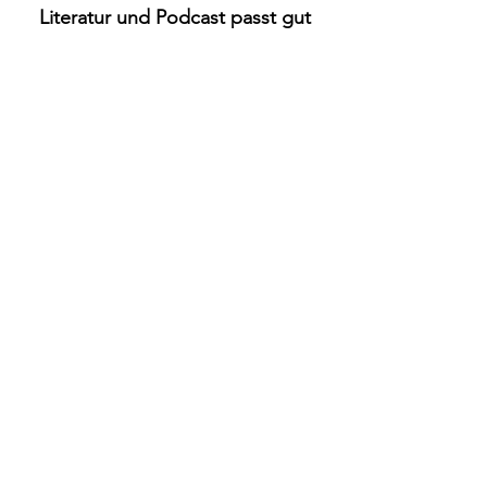
Literatur und Podcast passt gut
zusammen, weil…
....
Wie blickt ihr in die Zukunft?
Optimistisch natürlich! Staffel zwei ist
bereits geplant und dann geht es
immer der Sonne entgegen.
Welche Podcasts hört ihr selbst
am liebsten?
Alva: Ich mag Podcasts, in denen
weder bloß gelabert, noch